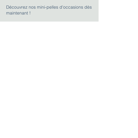
Découvrez nos mini-pelles d'occasions dès
maintenant !
Voir
Nacell
e
Découvrez nos nacelles d'occasions dès