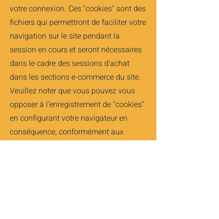
votre connexion. Ces "cookies" sont des
fichiers qui permettront de faciliter votre
navigation sur le site pendant la
session en cours et seront nécessaires
dans le cadre des sessions d'achat
dans les sections e-commerce du site.
Veuillez noter que vous pouvez vous
opposer à l'enregistrement de "cookies"
en configurant votre navigateur en
conséquence, conformément aux
instructions figurant dans ledit
navigateur. Si vous créez un compte ou
vous inscrivez pour recevoir notre
newsletter, vous serez invité(e) à fournir
des données personnelles vous
concernant à MATIBAT. La fourniture de